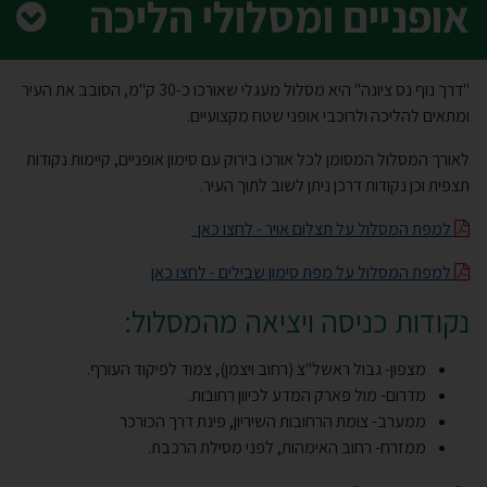
אופניים ומסלולי הליכה
"דרך נוף נס ציונה" היא מסלול מעגלי שאורכו כ-30 ק"מ, הסובב את העיר
ומתאים להליכה ולרוכבי אופני שטח מקצועיים.
לאורך המסלול המסומן לכל אורכו בירוק עם סימון אופניים, קיימות נקודות
תצפית וכן נקודות דרכן ניתן לשוב לתוך העיר.
למפת המסלול על תצלום אויר - לחצו כאן
למפת המסלול על מפת סימון שבילים - לחצו כאן
נקודות כניסה ויציאה מהמסלול:
מצפון- גבול ראשל"צ (רחוב ויצמן), צמוד לפיקוד העורף.
מדרום- מול פארק המדע לכיוון רחובות.
ממערב- צומת הרחובות השיריון, פינת דרך הכורכר
ממזרח- רחוב האימהות, לפני מסילת הרכבת.