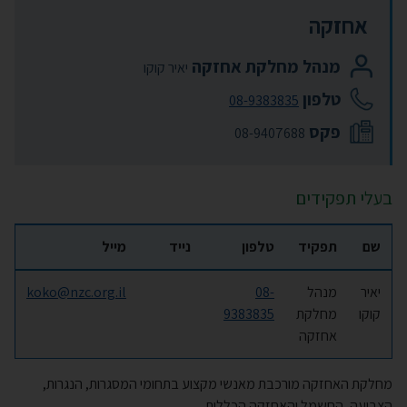
אחזקה
מנהל מחלקת אחזקה
יאיר קוקו
טלפון
08-9383835
פקס
08-9407688
בעלי תפקידים
שם
תפקיד
טלפון
נייד
מייל
יאיר
מנהל
08-
koko@nzc.org.il
קוקו
מחלקת
9383835
אחזקה
מחלקת האחזקה מורכבת מאנשי מקצוע בתחומי המסגרות, הנגרות,
הצביעה, החשמל והאחזקה הכללית.