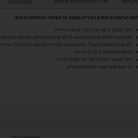
חק איטח
מנהל מחלקת תביעות וביטוחים
08-9383809
ת תביעות וביטוחים בעירייה ממונה על הטיפול בתחומים הבאים:
ניהול מעקב ובקרה על מערך ביטוחי העירייה
מתן מענה לתושבים הפונים בנוגע לנזקי גוף ורכוש וסילוק התביעות בהתאם למ
ליווי יועצים משפטיים ועו"ד המייצגים את העירייה בתביעות נזיקין כנגד העירייה
הגשת תביעות צד ג' לנזקי העירייה
ניהול ומעקב נספחי ביטוח של ספקי העירייה
כל נושא אחר הנוגע לביטוחים בעירייה
שתף את העמוד