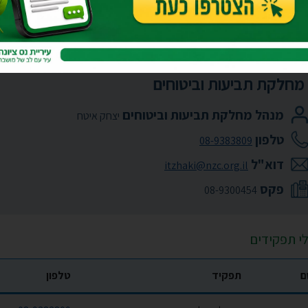
לקת תביעות וביטוחים
מחלקת תביעות וביטוחים
מנהל מחלקת תביעות וביטוחים
יצחק איטח
טלפון
08-9383809
דוא"ל
itzhaki@nzc.org.il
פקס
08-9300454
י תפקידים
ם
תפקיד
טלפון