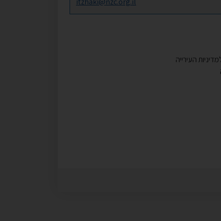
itzhaki@nzc.org.il
דיניות העירייה