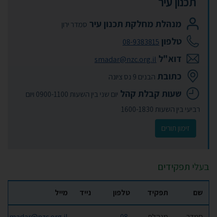
תכנון עיר
מנהלת מחלקת תכנון עיר
סמדר ירון
טלפון
08-9383815
דוא"ל
smadar@nzc.org.il
כתובת
הבנים 9 נס ציונה
שעות קבלת קהל
יום שני בין השעות 0900-1100 ויום
רביעי בין השעות 1600-1830
זימון תורים
בעלי תפקידים
שם
תפקיד
טלפון
נייד
מייל
סמדר
מנהלת
08-
smadar@nzc.org.il