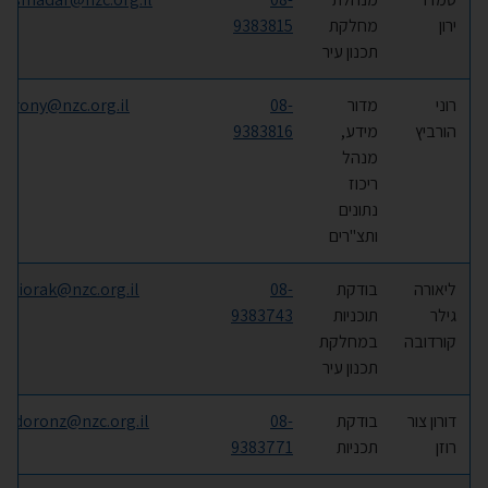
ירון
מחלקת
9383815
תכנון עיר
רוני
מדור
08-
rony@nzc.org.il
הורביץ
מידע,
9383816
מנהל
ריכוז
נתונים
ותצ"רים
ליאורה
בודקת
08-
liorak@nzc.org.il
גילר
תוכניות
9383743
קורדובה
במחלקת
תכנון עיר
דורון צור
בודקת
08-
doronz@nzc.org.il
רוזן
תכניות
9383771