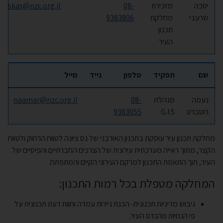
יסכה
מזכירת
08-
iskas@nzc.org.il
שרעבי
מחלקת
9383806
תכנון
העיר
שם
תפקיד
טלפון
נייד
מייל
נעמה
מנהלת
08-
naamar@nzc.org.il
רוטברט
G.I.S
9383055
מחלקת תכנון עיר עוסקת בתכנון האורבני של נס ציונה לטווח הרחוק ולטווח
הקצר, מתוך ראייה מערכתית עירונית של הצרכים החברתיים והפיסיים של
העיר, תוך התאמת התכנון למרקם העירוני הקיים והמתפתח.
המחלקה מטפלת בכל רמות התכנון:
גיבוש מדיניות תכנונית- הכנת ניירות עמדה וחוות דעת תכנונית על
פי הנחיות מהנדס העיר.