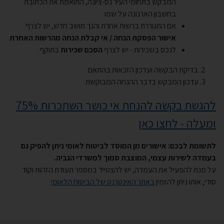
המבקש בתחומי העיר נס-ציונה, התואמת את הכתובת
בחשבון הארנונה על שמו
אם התגוררת ברשות אחרת והנך תושב חדש, יש לצרף
אישור הפסקת הנחה / אי קבלת הנחה מהרשות האחרת
לנכס בשכירות - יש לצרף
הסכם שכירות
בתוקף
2. בדיקת הבקשה ועדכון הזכאות בהתאם
3. עדכון המבקש בדבר ההנחה המבוקשת
להגשת בקשה להנחת אי כושר השתכרות 75%
ומעלה - לחצו כאן
לתשומת לבכם: אישורים מן המוסד לביטוח לאומי ניתן להפיק גם
בעמדה לשירות עצמי, המוצבת סמוך למשרדי הגביה
.
על מנת להפעיל את העמדה, יש להצטייד במספר תעודת הזהות וקוד
סודי, אותו ניתן להזמין
באתר האינטרנט של הביטוח הלאומי
.