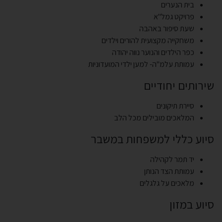
בית הנערים
פרויקט גמל"א
שעת סיפור באהבה
משחקייה מקצועית להורים וילדים
כפר הילדים והנוער נווה יהודה
עמותת עלמ"ה- למען ילדי המועדוניות
שירותים יחודיים
סיירת תיקונים
המלאכים מובילים מכל הלב
סיוע כללי למשפחות במשבר
יד תמר לקהילה
עמותת הצד הנותן
מלאכים על גלגלים
סיוע במזון