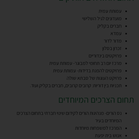
עמותת עמית
מועדונים לגיל השלישי
חברים בקליק
עמדא
מדור לדור
זכרון בסלון
פרויקטים בינדוריים
מרכז יום רב תחומי למבוגר- עמותת עמית
פרויקטים להפגת בדידות- עמותת עמית
פרויקט העוגות של סבתא שולה
תכניות בין דוריות: קרובים קרובים, חברים בקליק ועוד.
תחום הצרכים המיוחדים
נס הורים- מנהיגות הורים לקידום שינוי חברתי בתחום הצרכים
המיוחדים בעיר
המרכז למשפחות מיוחדות
אנוש בית יפעת