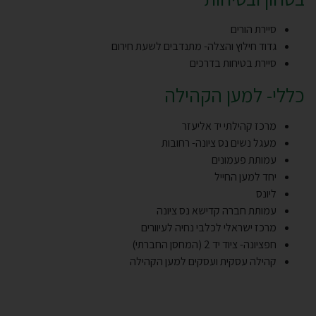
סיירת הורים
גדוד חילוץ והצלה- מתנדבים לשעת חירום
סיירת בטיחות בדרכים
כללי- למען הקהילה
מרכז קהילתי יד אליעזר
מעגל נשים נס ציונה- רחובות
עמותת פעמונים
יחד למען החייל
ליונס
עמותת חברה קדישא נס ציונה
מרכז ישראלי לכלבי נחיה לעיוורים
חפציונה- ציוד יד 2 (המחסן החברתי)
קהילה עסקית ועסקים למען הקהילה