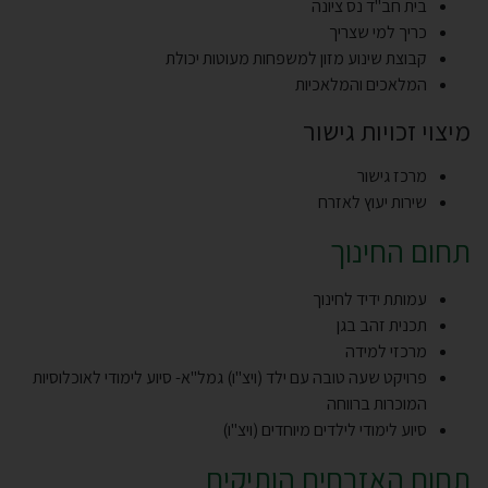
בית חב"ד נס ציונה
כריך למי שצריך
קבוצת שינוע מזון למשפחות מעוטות יכולת
המלאכים והמלאכיות
מיצוי זכויות גישור
מרכז גישור
שירות יעוץ לאזרח
תחום החינוך
עמותת ידיד לחינוך
תכנית זהב בגן
מרכזי למידה
פרויקט שעה טובה עם ילד (ויצ"ו) גמל"א- סיוע לימודי לאוכלוסיות
המוכרות ברווחה
סיוע לימודי לילדים מיוחדים (ויצ"ו)
תחום האזרחים הותיקים