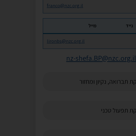
franco@nzc.org.il
נייד
מייל
lironbs@nzc.org.il
nz-shefa.BP@nzc.org.il
 תברואה, נקיון ומחזור
 תפעול טכני