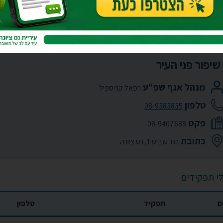
"ע - שיפור פני העיר
שיפור פני העיר
מנהל אגף שפ"ע
רפאל קריספיל
טלפון
08-9383835
פקס
08-9407688
כתובת
רח' שביט 1, נס ציונה
י תפקידים
ם
תפקיד
טלפון