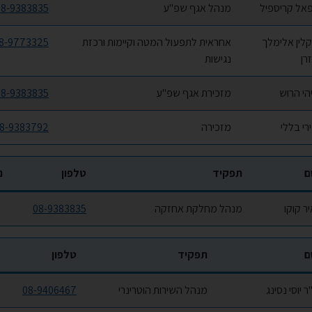
אל קריספיל
מנהל אגף שפ"ע
08-9383835
קלין אלימלך
אחראית לתפעול המטה וקיימות ורכזת
8-9773325
רן
נגישות
הי הרוש
מזכירת אגף שפ"ע
08-9383835
רי בללי
מזכירה
8-9383792
ם
תפקיד
טלפון
נ
יר קוקו
מנהל מחלקת אחזקה
08-9383835
ם
תפקיד
טלפון
ר יוסי נסינג
מנהל השירות הוטרינרי
08-9406467