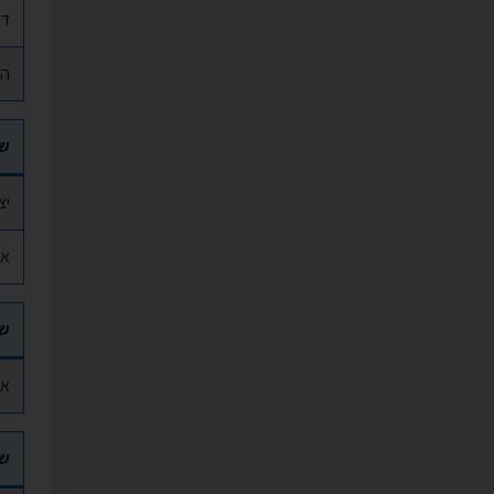
ד"
הד
ש
יצ
או
ש
אל
ש