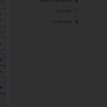
השירות הוטרינרי העירוני
רפ
תפריט משנה
מדור הדברה
ז'
עז
איכות הסביבה
תפריט משנה
לי
מי
ש
יא
ש
ד"