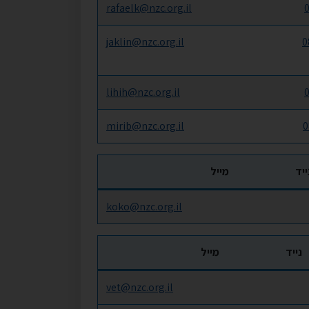
rafaelk@nzc.org.il
jaklin@nzc.org.il
0
lihih@nzc.org.il
mirib@nzc.org.il
0
ייד
מייל
koko@nzc.org.il
נייד
מייל
vet@nzc.org.il