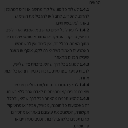
הבאים:
לשלוח כל סוג של קוד מחשב או וירוס המתוכנן
להרוס, להפריע, לחבל או להגביל את השימוש
באתר ו/או בשירותים.
להפעיל כל יישום מחשב או אמצעי אחר לשם
חיפוש, סריקה, העתקה או אחזור אוטומטי של תכנים
מתוך האתר. בכלל זה, אין ליצור ואין להשתמש
באמצעים כאמור לשם יצירת לקט, אוסף או מאגר
שיכילו תכנים מהאתר.
לפגוע בכל דרך שהיא בזכויות צד שלישי,
לרבות פגיעה בפרטיות, בזכויות קניין רוחני או כל זכות
אחרת.
לבצע הזמנה כוזבת ו/או הכוללת פרטים
שאינם נכונים ו/או מתייחסים לאדם אחר ללא רשותו.
להציג תכנים מהאתר בכל דרך שהיא, ובכלל
זה באמצעות כל תוכנה, מכשיר, אביזר או פרוטוקול
תקשורת, המשנים את עיצובם באתר או מחסירים
מהם תכנים כלשהם לרבות תכנים מסחריים או
פרסומיים.