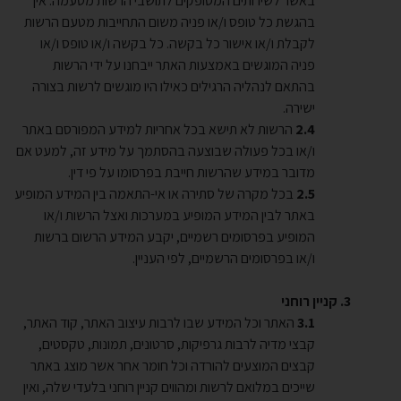
באשר לשירותים המסופקים לתושבי הרשות מטעמה. אין
בהגשת כל טופס ו/או פניה משום התחייבות מטעם הרשות
לקבלת ו/או אישור כל בקשה. כל בקשה ו/או טופס ו/או
פניה המוגשים באמצעות האתר ייבחנו על ידי הרשות
בהתאם לנהליה הרגילים כאילו היו מוגשים לרשות בצורה
ישירה.
הרשות לא תישא בכל אחריות למידע המפורסם באתר
ו/או בכל פעולה שבוצעה בהסתמך על מידע זה, למעט אם
מדובר במידע שהרשות חייבת בפרסומו על פי דין.
בכל מקרה של סתירה או אי-התאמה בין המידע המופיע
באתר לבין המידע המופיע במערכות ואצל הרשות ו/או
המופיע בפרסומים רשמיים, יקבע המידע הרשום ברשות
ו/או בפרסומים הרשמיים, לפי העניין.
קניין רוחני
האתר וכל המידע שבו לרבות עיצוב האתר, קוד האתר,
קבצי מדיה לרבות גרפיקות, סרטונים, תמונות, טקסטים,
קבצים המוצעים להורדה וכל חומר אחר אשר מוצג באתר
שייכים במלואם לרשות ומהווים קניין רוחני בלעדי שלה, ואין