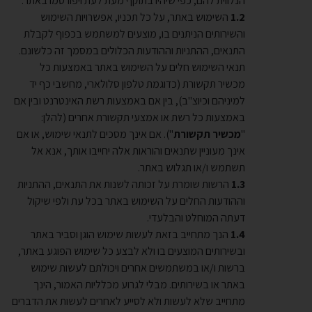
הנלווית להם, כפי שיהיו בתוקף מעת לעת ויפורסמו באתר.
השימוש באתר, על כל תכניו, אפשרויות השימוש
והשירותים הניתנים בו, מוצעים למשתמש בכפוף לקבלת
התנאים, ההתניות וההודעות הכלולים במסמך זה כלשונם.
תנאי השימוש חלים על השימוש באתר באמצעות כל
מכשיר תקשורת (כדוגמת טלפון סלולארי, מחשבי כף יד
למיניהם וכיוצ"ב), בין אם באמצעות רשת האינטרנט ובין אם
באמצעות כל רשת או אמצעי תקשורת אחרים (להלן:
"
מכשיר תקשורת
"). אם אינך מסכים לתנאי שימוש, או אם
אינך מעוניין שתנאים והוראות אלה יחייבו אותך, אנא אל
תשתמש ו/או תגלוש באתר.
הרשות שומרת על זכותה לשנות את התנאים, ההתניות
וההודעות החלים על השימוש באתר בכל עת ולפי שיקול
דעתה המוחלט והבלעדי.
הנך מתחייב בזאת לעשות שימוש הוגן וסביר באתר
ובשירותים המוצעים בו ולא לבצע כל שימוש הפוגע באתר,
ברשות ו/או במשתמשים אחרים ויכולתם לעשות שימוש
באתר או בשירותים. מבלי לגרוע מכלליות האמור, הינך
מתחייב שלא לעשות ולא לסייע לאחרים לעשות את הדברים