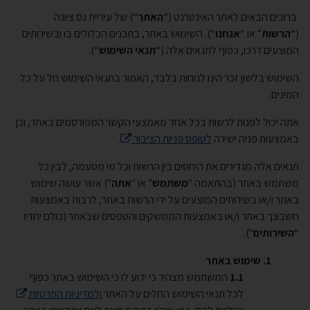
ברוכים הבאים לאתר האינטרנט (“
האתר
“) של עיריית נס ציונה
(“
הרשות
” או “
אנחנו
“). השימוש באתר, בתכנים הכלולים בו ובשירותים
המוצעים דרכו, כפוף לתנאים אלה (“
תנאי השימוש
“).
השימוש בלשון זכר הינו לנוחות בלבד, האמור בתנאי השימוש חל על כל
המינים.
אתה יכול לפנות לרשות בכל אחד מאמצעי הקשר המפורסמים באתר, וכן
באמצעות פניה ישירה
לטופס פניות הציבור
.
תנאים אלה מגדירים את היחסים בין הרשות וכל מי מטעמה, לבין כל
משתמש באתר (בהתאמה "
משתמש
" או "
אתה
") אשר עושה שימוש
באתר ו/או בשירותים המוצעים על ידי הרשות באתר, לרבות באמצעות
חשבונך באתר ו/או באמצעות הממשקים והטפסים שבאתר (כולם יחדיו
“
השירותים
").
שימוש באתר
המשתמש מצהיר כי ידוע לו כי השימוש באתר כפוף
לכל תנאי השימוש החלים על האתר
ולמדיניות הפרטיות