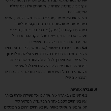
אתרים/עמודים/אפליקציות חיצוניים הינה עליך. מומלץ לעיין
ולקרוא את מדיניות הפרטיות של אתרים אלו לפני תחילת
השימוש בהם.
הרשות ו/או מי מטעמה לא תהיה אחראית למידע המצוי
באתרים אחרים או אתרים חיצוניים, המקושרים לאתר
באמצעות קישורית ("לינק") או בכל דרך אחרת, והיא לא
תישא באחריות לנזקים שייגרמו לך עקב הסתמכות על
המידע המצוי באתרים אלה או השימוש בו.
כמו כן, לעיתים השימוש ו/או הממשק לאתרים ושירותים
של צד ג' אלו יהיו כרוכים בהעברת מידע אליהם, ובלחיצתך
על הקישור ו/או אישורך לכל פעולה אתה מאשר כי אתה
יודע ומסכים שהרשות לא תהיה אחראית לכל שימוש
שעושה אותו צד ג' במידע תחת התנאים והמדיניות הנפרדים
והעצמאיים שלו.
הגבלת אחריות
השימוש באתר ו/או השירותים, וכל פעילות אחרת באתר
ו/או בשירותים הינם באחריות הבלעדית והמלאה של
המשתמש. השימוש באתר ו/או בשירותים והתכנים המוגשים