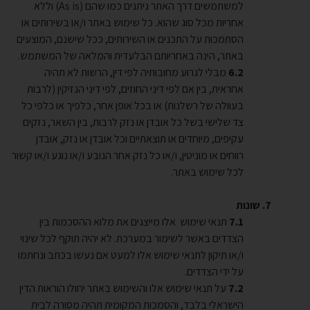
למשתמשים דרך האתר ניתנים כמו שהם
(As is)
וללא
אחריות מכל סוג שהוא. כל שימוש באתר ו/או בשירותים או
הסתמכות על התכנים או השירותים, ככל שישנם, המוצעים
באתר, הינה באחריותם הבלעדית והמלאה של המשתמש
.
מבלי לגרוע מחובותיה לפי דין, הרשות לא תהיה
אחראית, בין אם לפי דיני החוזים, לפי דיני הנזיקין (לרבות
בעוולה של רשלנות) או בכל אופן אחר, כלפיך או כלפי כל
צד שלישי בשל כל אובדן או נזק לרבות, בין השאר, נזקים
עקיפים, מיוחדים או תוצאתיים וכל אובדן או נזק, אובדן
רווחים או מוניטין, ו/או כל נזק אחר הנובע ו/או נוגע ו/או קשור
לכל שימוש באתר.
שונות
תנאי שימוש אלו מייצגים את מלוא ההסכמות בין
הצדדים באשר לשימור במערכת. לא יהיה תוקף לכל שינוי
ו/או תיקון לתנאי שימוש אלו למעט אם נעשו בכתב ונחתמו
על ידי הצדדים.
על תנאי שימוש אלו והשימוש באתר יחולו הוראות הדין
הישראלי בלבד, והסמכות המקומית תהיה מסורה לבית