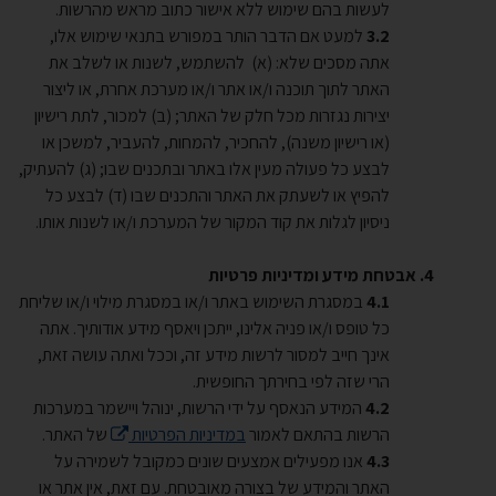
לעשות בהם שימוש ללא אישור כתוב מראש מהרשות.
למעט אם הדבר הותר במפורש בתנאי שימוש אלו,
אתה מסכים שלא: (א) להשתמש, לשנות או לשלב את
האתר לתוך תוכנה ו/או אתר ו/או מערכת אחרת, או ליצור
יצירות נגזרות מכל חלק של האתר; (ב) למכור, לתת רישיון
(או רישיון משנה), להחכיר, להמחות, להעביר, למשכן או
לבצע כל פעולה מעין אלו באתר ובתכנים שבו; (ג) להעתיק,
להפיץ או לשעתק את האתר והתכנים שבו (ד) לבצע כל
ניסיון לגלות את קוד המקור של המערכת ו/או לשנות אותו.
אבטחת מידע ומדיניות פרטיות
במסגרת השימוש באתר ו/או במסגרת מילוי ו/או שליחת
כל טופס ו/או פניה אלינו, ייתכן ויאסף מידע אודותיך. אתה
אינך חייב למסור לרשות מידע זה, וככל ואתה עושה זאת,
הרי שזה לפי בחירתך החופשית.
המידע הנאסף על ידי הרשות, ינוהל ויישמר במערכות
הרשות בהתאם לאמור
במדיניות הפרטיות
של האתר.
אנו מפעילים אמצעים שונים כמקובל לשמירה על
האתר והמידע של בצורה מאובטחת. עם זאת, אין אתר או