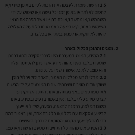
הרשות שומרת לעצמה את הזכות לסיים באופן מיידי ו/או
לחסום לאלתר או באופן זמני כל גישה ו/או שימוש על ידי
משתמש ו/או מחשב ו/או כתובת
IP
אשר הפרה את תנאי
השימוש באתר, ו/או ביצעה באמצעותו כל פעולה העלולה
להיות לא חוקית או לפגוע באתר או בכל צד ג'.
מצגים והתוכן הכלול באתר
המידע המוצג במערכת הינו לצרכי סקירה והתעדכנות
שוטפות בלבד ואינו מהווה מידע אשר ניתן להסתמך עליו
והוא מוצג ללא כל אישור רשמי על נכונותו.
מבלי לגרוע מכלליות האמור, האתר יכול ויכלול תוכן
שיווקי אודות מוצרים ושירותים שונים המוצעים על ידי הרשות
ו/או מפורסמים באמצעותה ובאתר. התוכן השיווקי נועד
לצרכי מידע כללי בלבד. אין באמור בדפים ובמידע באתר
משום המלצה, הזמנה להצעה, הצעה, שידול או ייעוץ
לביצוע עסקאות עם כלל ו/או כל גורם אחר, ואין באמור בהם
כדי להחליף ייעוץ מקצועי המותאם לצרכיך האישיים.
המידע אינו מהווה כל התחייבות מטעם הרשות ו/או מצג