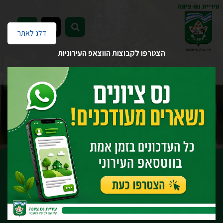
EN
דלג לאתר
הצטרפו לקבוצות הווצאפ העירוניות
דף הבית
העירייה לשירותך
מכרזים והצעות מחיר
ארכיון
מכרז פומבי מס' 54/19 לטיפול בפסולת למחזור משטח השיפוט של
עיריית נס ציונה
מכרזים