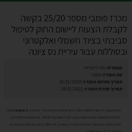
מכרז פומבי מספר 25/20 בקשה
לקבלת הצעות ליישום החוק לטיפול
סביבתי בציוד חשמלי ואלקטרוני
ובסוללות עבור עיריית נס ציונה
קטגוריה:
מכרזי עירייה
סוג המכרז:
פומבי
תאריך פתיחת המכרז:
15/11/2020
תאריך סגירת המכרז:
18/01/2021
את ההצעות, יחד עם כל מסמכי המכרז כשהם מלאים וחתומים ע"י המציע ב
- 2 עותקים
(מקור),
יש להכניס למעטפה סגורה שעליה מצוין "מכרז פומבי מס' 25/20". את המעטפה יש להכניס
לתיבת המכרזים במשרדי מזכירות העירייה, קומה ב', חדר 303, ברחוב הבנים 9, נס-ציונה עד
ליום 22.12.20
בשעה 11:45.