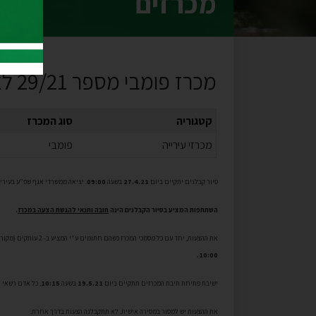
מכרזים
מכרז פומבי מספר 29/21 לאחזקת גנים ושטחים פתוחים מגוננים בנס ציונה
קטגוריה
סוג המכרז
מכרזי עירייה
פומבי
סיור קבלנים יתקיים ביום
27.4.21
בשעה
09:00
. יציאה ממשרדי אגף שפ"ע בעירייה, ברחוב
השתתפות המציע בסיור הקבלנים הינה
חובה
ותנאי להגשת הצעה במכרז
.
את ההצעות, יחד עם כל מסמכי המכרז כשהם חתומים ע"י המציע ב- 2 עותקים (מקור), יש להכניס למעטפה סגורה שעליה מצוין "מכרז פומבי מס' 29/21". את המעטפה יש להכניס לתיבת המכרזים במשרדי מזכירות העירייה, קומה ב', חדר 311, ברחוב הבנים 9, נס-ציונה עד ליום
10:00.
ישיבת פתיחת תיבת המכרזים תתקיים ביום
19.5.21
בשעה
10:15
. כל אדם רשאי 
את ההצעות יש למסור במסירה אישית. לא תתקבלנה הצעות בדרך אחרת.